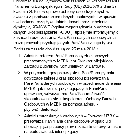
Odnosząc się do wymogów wskazanych w Rozporządzeniu
Parlamentu Europejskiego i Rady (UE) 2016/679 z dnia 27
kwietnia 2016 r. w sprawie ochrony osób fizycznych w
związku z przetwarzaniem danych osobowych i w sprawie
swobodnego przepływu takich danych oraz uchylenia
dyrektywy 95/46/WE (ogólne rozporządzenie o ochronie
danych „Rozporządzenie RODO”), uprzejmie informujemy o
zasadach przetwarzania Pani/Pana danych osobowych, a
także prawach przysługujących Pani/Panu z tego tytułu.
Poniższe zasady obowiązują od 25 maja 2018 r.
Administratorem Pani/ Pana danych osobowych
przetwarzanych w MZBK jest Dyrektor Miejskiego
Zarządu Budynków Komunalnych w Darłowie.
W przypadku, gdy pojawią się u Pani/Pana pytania
dotyczące zakresu oraz sposobu przetwarzania
Pani/Pana danych osobowych w przedmiocie działania
MZBK, jak również przysługujących Pani/Panu
uprawnień, wówczas ma Pani/Pan możliwość
skontaktowania się z Inspektorem Ochrony Danych
Osobowych w MZBK za pomocą adresu -
j.byrwa@darlowo.pl
Administrator danych osobowych – Dyrektor MZBK –
przetwarza Pani/Pana dane osobowe w oparciu o
obowiązujące przepisy prawa, zawarte umowy, a także
na podstawie udzielonej zgody.