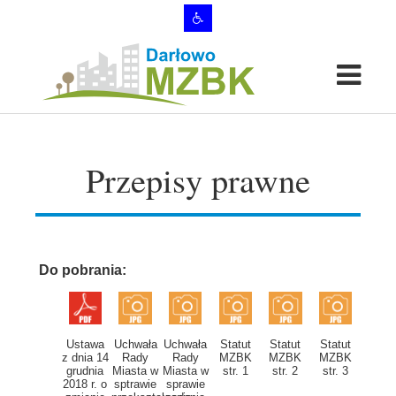
Przepisy prawne
Do pobrania:
Ustawa
Uchwała
Uchwała
Statut
Statut
Statut
z dnia 14
Rady
Rady
MZBK
MZBK
MZBK
grudnia
Miasta w
Miasta w
str. 1
str. 2
str. 3
2018 r. o
sptrawie
sprawie