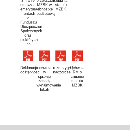
zmianie
przekształcenia
nadania
ustawy o
MZBK w
statutu
emeryturach
jednostkę
MZBK
i rentach
budżetową
z
Funduszu
Ubezpieczeń
Społecznych
oraz
niektórych
inn
Deklaracja
uchwała
rozstrzygnięcie
Uchwała
dostępności
w
nadzorcze
RM o
sprawie
zmianie
zasady
statutu
wynajmowania
MZBK
lokali